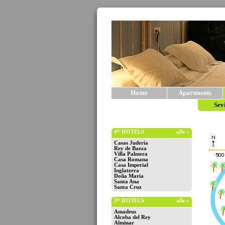
Home
Apartments
Sev
4* HOTELS
alle »
Casas Judería
Rey de Baeza
Villa Palmera
Casa Romana
Casa Imperial
Inglaterra
Doña Maria
Santa Ana
Santa Cruz
3* HOTELS
alle »
Amadeus
Alcoba del Rey
Alminar