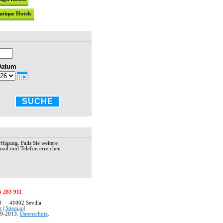
utique Hotels
HOTEL AM
Das Hotel
sevillanis
Datum
Santa Cru
Dekoratio
Excellenter
SUCHE
HOTEL AL
Das Hotel 
Einkaufsv
traditione
rfügung. Falls Sie weitere
17. Jahrhu
ail und Telefon erreichen.
einen tägl
Speed-Inte
Ecke" mit 
2* HOTEL
5 283 911
Das Hotel 
80 · 41002 Sevilla
Cruz Stadt
t
|
Sitemap
|
unmittelba
9-2013.
Datenschutz
.
Hotel verf