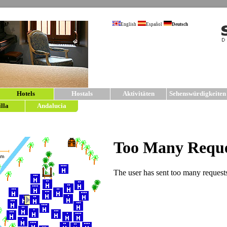
English
Español
Deutsch
Hotels
Hostals
Aktivitäten
Sehenswürdigkeiten
illa
Andalucia
sevilla5.com | Hotels in Sevil
Hotels
im Zentrum con Sevilla.
Für Ihren Aufenthalt in Sevilla haben wir klei
arbeiten nur mit von uns sehr sorgfältig ausgew
Bedürfnisse in jeder Preislage. Detallierte Info
einzelnen Hotelbeschreibungen. Für weitere 
Hostals und Pensionen in Sevilla
.
4* HOTEL
Historisch
Lage in de
Hotel ver