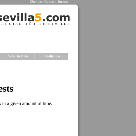
Über uns
Kontakt
Sitemap
Sevilla Info
Stadtplan
la
ne Hotels mit netter Atmosphäre ausgewählt. Wir
ählten Hotels für unterschiedliche Ansprüche und
rmationen mit Fotos und Preisen finden Sie in den
Unterkünfte, empfehlen wir unsere Auswahl an
 LAS CASAS DE LA JUDERIA
es Gebäude im Barrio Santa Cruz. Hervorragende
r Nähe der wichtigsten Sehenswürdig-keiten. Das
fügt über Suiten, Restaurant, Parkplatz und