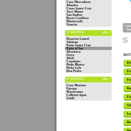
Casa Mercaderes
Abanico
Casas Santa Cruz
Aacr Museo
San Andres
Reyes Católicos
Montecarlo
Venecia
2* HOTELS
alle »
Hostería Laurel
Adriano
Patio Santa Cruz
Patio al Sur
Alcantara
Goya
HOTE
Abril
Canalejas
Pr
Doña Blanca
Doña Lola
Don Pedro
Fr
1* HOTELS
alle »
Fr
Casa Maestro
Ko
Europa
Maestranza
Callejon Agua
Fa
Zaida
Sc
La
Ro
De