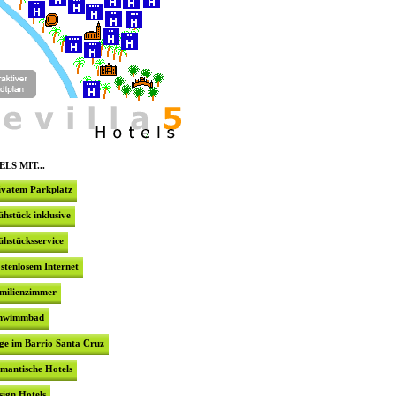
mehrere typ
HOTEL DO
Das Hotel 
Rande des
Zentrum vo
gehören un
Frühstück
Swimmingp
LS MIT...
ivatem Parkplatz
HOTEL LA
ühstück inklusive
Das Hotel 
ühstücksservice
Nähe des C
Haus kann 
die Räume 
stenlosem Internet
milienzimmer
hwimmbad
3* HOTEL
ge im Barrio Santa Cruz
In einem
mantische Hotels
Jahrhunder
und Stras
sign Hotels
Balkon, Te