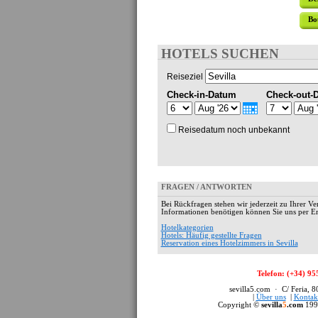
Bo
HOTELS SUCHEN
Reiseziel
Check-in-Datum
Check-out-
Reisedatum noch unbekannt
FRAGEN / ANTWORTEN
Bei Rückfragen stehen wir jederzeit zu Ihrer Ve
Informationen benötigen können Sie uns per Em
Hotelkategorien
Hotels: Häufig gestellte Fragen
Reservation eines Hotelzimmers in Sevilla
Telefon: (+34) 95
sevilla5.com · C/ Feria, 
|
Über uns
|
Kontak
Copyright ©
sevilla
5
.com
199