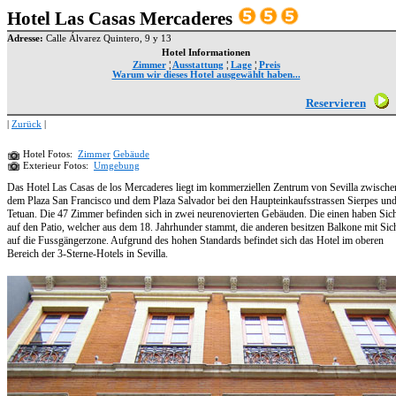
Hotel Las Casas Mercaderes
Adresse:
Calle Álvarez Quintero, 9 y 13
Hotel Informationen
Zimmer
¦
Ausstattung
¦
Lage
¦
Preis
Warum wir dieses Hotel ausgewählt haben...
Reservieren
|
Zurück
|
Hotel Fotos:
Zimmer
Gebäude
Exterieur Fotos:
Umgebung
Das Hotel Las Casas de los Mercaderes liegt im kommerziellen Zentrum von Sevilla zwische
dem Plaza San Francisco und dem Plaza Salvador bei den Haupteinkaufsstrassen Sierpes un
Tetuan. Die 47 Zimmer befinden sich in zwei neurenovierten Gebäuden. Die einen haben Sic
auf den Patio, welcher aus dem 18. Jahrhunder stammt, die anderen besitzen Balkone mit Sic
auf die Fussgängerzone. Aufgrund des hohen Standards befindet sich das Hotel im oberen
Bereich der 3-Sterne-Hotels in Sevilla.