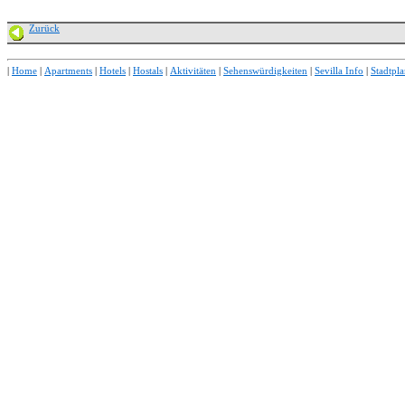
Zurück
|
Home
|
Apartments
|
Hotels
|
Hostals
|
Aktivitäten
|
Sehenswürdigkeiten
|
Sevilla Info
|
Stadtpl