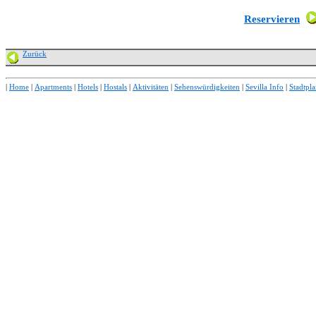
Reservieren
Zurück
|
Home
|
Apartments
|
Hotels
|
Hostals
|
Aktivitäten
|
Sehenswürdigkeiten
|
Sevilla Info
|
Stadtpl