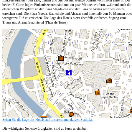
Einkaufsstraßen - San Eloy, Tetuan und Sierpes nur wenige Schritte vom Hotel entfernt. Die
beiden El Corte Ingles Einkaufszentren sind nur ein paar Minuten entfernt, während auch die
öffentlichen Parkplätze an der Plaza Magdalena und der Plaza de Armas sehr bequem zu
erreichen sind. Die Plaza Nueva, Kathedrale und Alcazar sind innerhalb von 10 Minuten oder
weniger zu Fuß zu erreichen. Die Lage des Hotels bietet ebenfalls einfachen Zugang zum
Triana und Arenal Stadtviertel (Plaza de Toros).
Sehen Sie die Lage des Hotels auf unserem interaktiven Stadtplan
Die wichtigsten Sehenswürdigkeiten sind zu Fuss erreichbar: