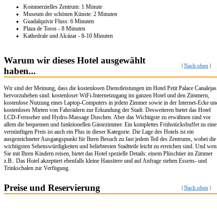
Kommerzielles Zentrum: 1 Minute
Museum der schönen Künste: 2 Minuten
Guadalquivir Fluss: 6 Minuten
Plaza de Toros - 8 Minuten
Kathedrale und Alcázar - 8-10 Minuten
Warum wir dieses Hotel ausgewählt
|
Nach oben
|
haben...
Wir sind der Meinung, dass die kostenlosen Dienstleistungen im Hotel Petit Palace Canalejas
hervorzuheben sind: kostenloser WiFi-Internetzugang im ganzen Hotel und den Zimmern,
kostenlose Nutzung eines Laptop-Computers in jedem Zimmer sowie in der Internet-Ecke un
kostenloses Mieten von Fahrrädern zur Erkundung der Stadt. Desweiteren bietet das Hotel
LCD-Fernseher und Hydro-Massage Duschen. Aber das Wichtigste zu erwähnen sind vor
allem die bequemen und funktionellen Gästezimmer. Ein komplettes Frühstücksbuffet zu ein
vernünftigen Preis ist auch ein Plus in dieser Kategorie. Die Lage des Hotels ist ein
ausgezeichneter Ausgangspunkt für Ihren Besuch zu fast jedem Teil des Zentrums, wobei die
wichtigsten Sehenswürdigkeiten und beliebtesten Stadtteile leicht zu erreichen sind. Und we
Sie mit Ihren Kindern reisen, bietet das Hotel spezielle Details: einem Plüschtier im Zimmer
z.B.. Das Hotel akzeptiert ebenfalls kleine Haustiere und auf Anfrage stehen Essens- und
Trinkschalen zur Verfügung.
Preise und Reservierung
|
Nach oben
|