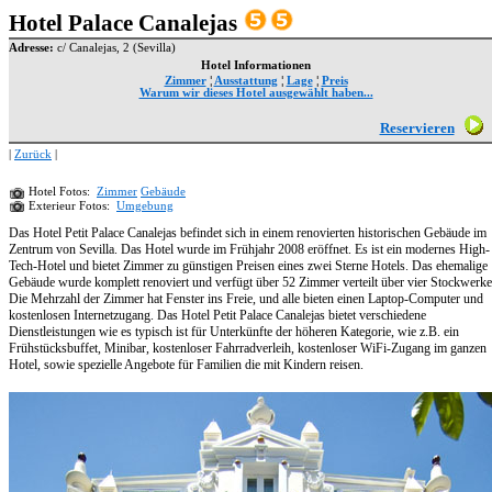
Hotel Palace Canalejas
Adresse:
c/ Canalejas, 2 (Sevilla)
Hotel Informationen
Zimmer
¦
Ausstattung
¦
Lage
¦
Preis
Warum wir dieses Hotel ausgewählt haben...
Reservieren
|
Zurück
|
Hotel Fotos:
Zimmer
Gebäude
Exterieur Fotos:
Umgebung
Das Hotel Petit Palace Canalejas befindet sich in einem renovierten historischen Gebäude im
Zentrum von Sevilla. Das Hotel wurde im Frühjahr 2008 eröffnet. Es ist ein modernes High-
Tech-Hotel und bietet Zimmer zu günstigen Preisen eines zwei Sterne Hotels. Das ehemalige
Gebäude wurde komplett renoviert und verfügt über 52 Zimmer verteilt über vier Stockwerke
Die Mehrzahl der Zimmer hat Fenster ins Freie, und alle bieten einen Laptop-Computer und
kostenlosen Internetzugang. Das Hotel Petit Palace Canalejas bietet verschiedene
Dienstleistungen wie es typisch ist für Unterkünfte der höheren Kategorie, wie z.B. ein
Frühstücksbuffet, Minibar, kostenloser Fahrradverleih, kostenloser WiFi-Zugang im ganzen
Hotel, sowie spezielle Angebote für Familien die mit Kindern reisen.