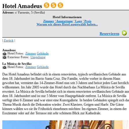
Hotel Amadeus
Adresse:
c/ Farnesio, 5 (Sevilla)
Hotel Informationen
Zimmer
¦
Ausstattung
¦
Lage
¦
Preis
Warum wir dieses Hotel ausgewählt haben...
Reservieren
|
Zurück
|
Amadeus:
Hotel Fotos:
Zimmer
Gebäude
Exterieur Fotos:
Umgebung
La Música de Sevilla:
Hotel Fotos:
Zimmer
Gebäude
Das Hotel Amadeus befindet sich in einem renovierten, typisch sevillanischen Gebäude aus
dem 18. Jahrhundert im Barrio Santa Cruz. Die Familie, welche vorher in diesem Haus
gewohnt hat, vermietet das 14-Zimmer-Hotel nun seit 3 Jahren und heisst jeden Gast herzlich
willkommen. Im Jahr 2005 wurde das Hotel durch das Nachbarhaus La Música de Sevilla
erweitert. La Música de Sevilla befindet sich in einem renovierten sevillanischen Gebäude au
dem 18. Jahrhundert und ist nur 5 Meter vom Hauptgebäude entfernt. La Música de Sevilla
verfügt über 6 Zimmer und war einst eine Kunstgallerie. In beiden Gebäuden spiegelt sich da
Thema Musik durch die Dekoration wieder: Zwei Klaviere, Geigen und Harfe. Die Gäste
können wählen wo sie ihr Frühstück einnehmen möchten: Im eigenen Zimmer, in einem der
Esszimmer oder auf der Terrasse mit sehr schönem Blick zur Kathedrale.