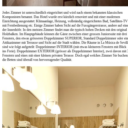
Jedes Zimmer ist unterschiedlich eingerichtet und wird nach einem bekannten klassischen
Komponisten benannt. Das Hotel wurde erst kürzlich renoviert und mit einer modernen
Einrichtung ausgestattet: Klimaanlage, Heizung, vollständig eingerichtetes Bad, Satelliten-TV
mit Fernbedienung etc. Einige Zimmer haben Sicht auf die Fussgängerstrasse, andere auf ein
der Innenhöfe. In den meisten Zimmer findet man die typisch hohen Decken mit den original
Holzbalken. Im Hauptgebäude können die Gäste zwischen einer grossen Juniorsuite mit drei
Fenstern, den etwas grösseren Doppelzimmer SUPERIOR, Standard Doppelzimmer oder ein
Attikazimmer mit Terrasse und Sicht auf die Stadt wählen. Die Räume in La Música de Sevill
sind wie folgt aufgeteilt: Doppelzimmer INTERIOR (mit etwas kleineren Fenstern mit Blick
ins Freie). Doppelzimmer EXTERIOR (grösser als Doppelzimmer Interior), zwei davon mit 
Fenstern und eines mit einer kleinen privaten Terasse. Doch egal welches Zimmer Sie buchen
die Betten sind überall von hervorragender Qualität.