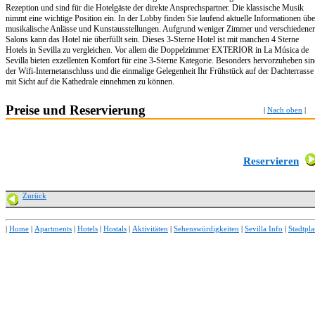
Rezeption und sind für die Hotelgäste der direkte Ansprechspartner. Die klassische Musik
nimmt eine wichtige Position ein. In der Lobby finden Sie laufend aktuelle Informationen übe
musikalische Anlässe und Kunstausstellungen. Aufgrund weniger Zimmer und verschiedener
Salons kann das Hotel nie überfüllt sein. Dieses 3-Sterne Hotel ist mit manchen 4 Sterne
Hotels in Sevilla zu vergleichen. Vor allem die Doppelzimmer EXTERIOR in La Música de
Sevilla bieten exzellenten Komfort für eine 3-Sterne Kategorie. Besonders hervorzuheben si
der Wifi-Internetanschluss und die einmalige Gelegenheit Ihr Frühstück auf der Dachterrasse
mit Sicht auf die Kathedrale einnehmen zu können.
Preise und Reservierung
|
Nach oben
|
Reservieren
Zurück
|
Home
|
Apartments
|
Hotels
|
Hostals
|
Aktivitäten
|
Sehenswürdigkeiten
|
Sevilla Info
|
Stadtpl