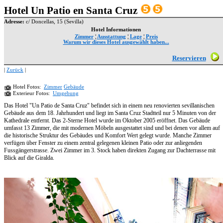
Hotel Un Patio en Santa Cruz
Adresse:
c/ Doncellas, 15 (Sevilla)
Hotel Informationen
Zimmer
¦
Ausstattung
¦
Lage
¦
Preis
Warum wir dieses Hotel ausgewählt haben...
Reservieren
|
Zurück
|
Hotel Fotos:
Zimmer
Gebäude
Exterieur Fotos:
Umgebung
Das Hotel "Un Patio de Santa Cruz" befindet sich in einem neu renovierten sevillanischen
Gebäude aus dem 18. Jahrhundert und liegt im Santa Cruz Stadtteil nur 5 Minuten von der
Kathedrale entfernt. Das 2-Sterne Hotel wurde im Oktober 2005 eröffnet. Das Gebäude
umfasst 13 Zimmer, die mit modernen Möbeln ausgestattet sind und bei denen vor allem auf
die historische Struktur des Gebäudes und Komfort Wert gelegt wurde. Manche Zimmer
verfügen über Fenster zu einem zentral gelegenen kleinen Patio oder zur anliegenden
Fussgängerstrasse. Zwei Zimmer im 3. Stock haben direkten Zugang zur Dachterrasse mit
Blick auf die Giralda.