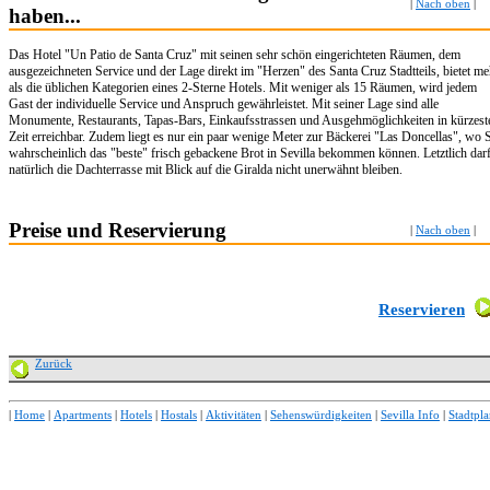
|
Nach oben
|
haben...
Das Hotel "Un Patio de Santa Cruz" mit seinen sehr schön eingerichteten Räumen, dem
ausgezeichneten Service und der Lage direkt im "Herzen" des Santa Cruz Stadtteils, bietet me
als die üblichen Kategorien eines 2-Sterne Hotels. Mit weniger als 15 Räumen, wird jedem
Gast der individuelle Service und Anspruch gewährleistet. Mit seiner Lage sind alle
Monumente, Restaurants, Tapas-Bars, Einkaufsstrassen und Ausgehmöglichkeiten in kürzest
Zeit erreichbar. Zudem liegt es nur ein paar wenige Meter zur Bäckerei "Las Doncellas", wo 
wahrscheinlich das "beste" frisch gebackene Brot in Sevilla bekommen können. Letztlich dar
natürlich die Dachterrasse mit Blick auf die Giralda nicht unerwähnt bleiben.
Preise und Reservierung
|
Nach oben
|
Reservieren
Zurück
|
Home
|
Apartments
|
Hotels
|
Hostals
|
Aktivitäten
|
Sehenswürdigkeiten
|
Sevilla Info
|
Stadtpl