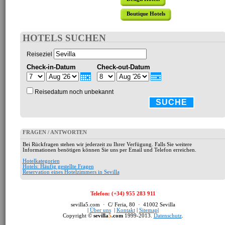
Boutique Hotels
HOTELS SUCHEN
Reiseziel
Check-in-Datum
Check-out-Datum
Reisedatum noch unbekannt
SUCHE
FRAGEN / ANTWORTEN
Bei Rückfragen stehen wir jederzeit zu Ihrer Verfügung. Falls Sie weitere
Informationen benötigen können Sie uns per Email und Telefon erreichen.
Hotelkategorien
Hotels: Häufig gestellte Fragen
Reservation eines Hotelzimmers in Sevilla
Telefon: (+34) 955 283 911
sevilla5.com · C/ Feria, 80 · 41002 Sevilla
|
Über uns
|
Kontakt
|
Sitemap
|
Copyright ©
sevilla
5
.com
1999-2013.
Datenschutz
.