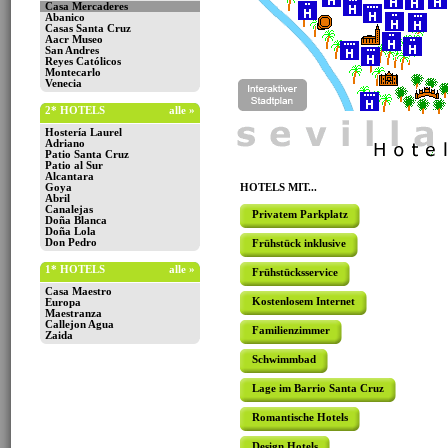
Casa Mercaderes
Abanico
Casas Santa Cruz
Aacr Museo
San Andres
Reyes Católicos
Montecarlo
Venecia
2* HOTELS
alle »
Hostería Laurel
Adriano
Patio Santa Cruz
Patio al Sur
Alcantara
Goya
HOTELS MIT...
Abril
Canalejas
Privatem Parkplatz
Doña Blanca
Doña Lola
Don Pedro
Frühstück inklusive
1* HOTELS
alle »
Frühstücksservice
Casa Maestro
Kostenlosem Internet
Europa
Maestranza
Callejon Agua
Familienzimmer
Zaida
Schwimmbad
Lage im Barrio Santa Cruz
Romantische Hotels
Design Hotels