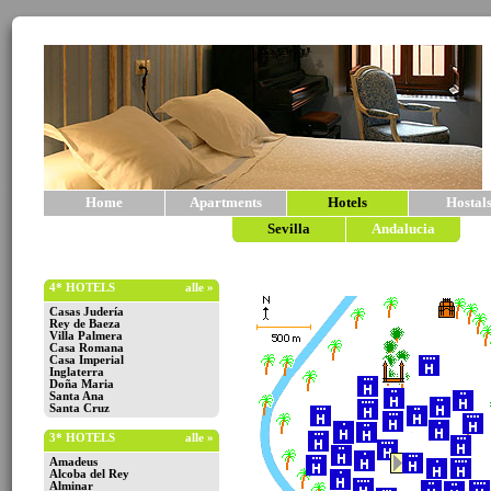
Home
Apartments
Hotels
Hostal
Sevilla
Andalucia
4* HOTELS
alle »
Casas Judería
Rey de Baeza
Villa Palmera
Casa Romana
Casa Imperial
Inglaterra
Doña Maria
Santa Ana
Santa Cruz
3* HOTELS
alle »
Amadeus
Alcoba del Rey
Alminar