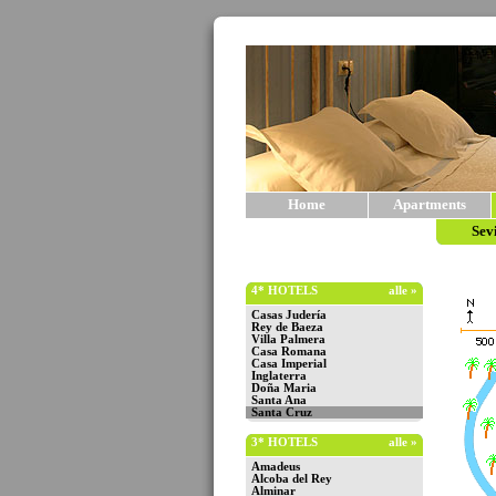
Home
Apartments
Sev
4* HOTELS
alle »
Casas Judería
Rey de Baeza
Villa Palmera
Casa Romana
Casa Imperial
Inglaterra
Doña Maria
Santa Ana
Santa Cruz
3* HOTELS
alle »
Amadeus
Alcoba del Rey
Alminar