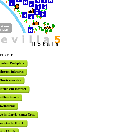
mehrere typ
HOTEL DO
Das Hotel 
Rande des
Zentrum vo
gehören un
Frühstück
Swimmingp
LS MIT...
ivatem Parkplatz
HOTEL LA
ühstück inklusive
Das Hotel 
ühstücksservice
Nähe des C
Haus kann 
die Räume 
stenlosem Internet
milienzimmer
hwimmbad
3* HOTEL
ge im Barrio Santa Cruz
In einem
mantische Hotels
Jahrhunder
und Stras
sign Hotels
Balkon, Te