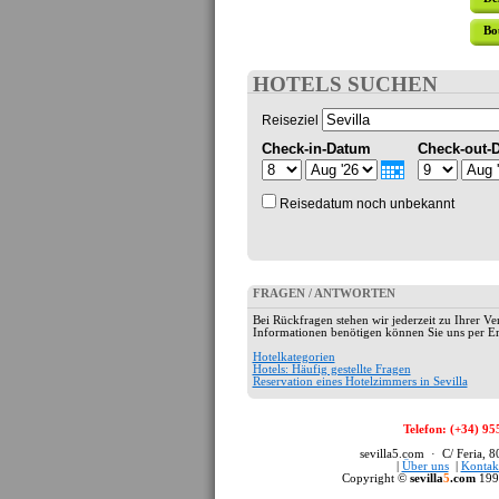
Bo
HOTELS SUCHEN
Reiseziel
Check-in-Datum
Check-out-
Reisedatum noch unbekannt
FRAGEN / ANTWORTEN
Bei Rückfragen stehen wir jederzeit zu Ihrer Ve
Informationen benötigen können Sie uns per Em
Hotelkategorien
Hotels: Häufig gestellte Fragen
Reservation eines Hotelzimmers in Sevilla
Telefon: (+34) 95
sevilla5.com · C/ Feria, 
|
Über uns
|
Kontak
Copyright ©
sevilla
5
.com
199