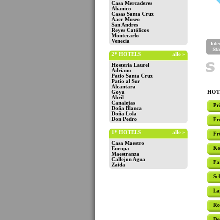
Casa Mercaderes
Abanico
Casas Santa Cruz
Aacr Museo
San Andres
Reyes Católicos
Montecarlo
Venecia
2* HOTELS
alle »
Hostería Laurel
Adriano
Patio Santa Cruz
Patio al Sur
Alcantara
Goya
HOTE
Abril
Canalejas
Pr
Doña Blanca
Doña Lola
Don Pedro
Fr
1* HOTELS
alle »
Fr
Casa Maestro
Ko
Europa
Maestranza
Callejon Agua
Fa
Zaida
Sc
La
Ro
De