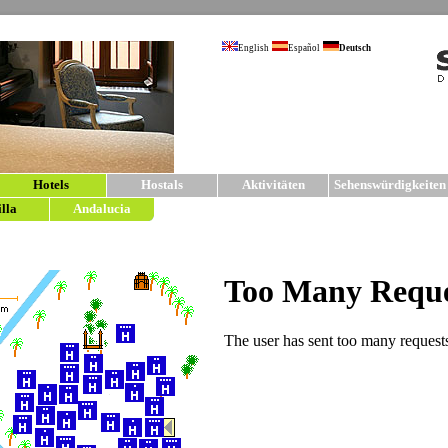
English
Español
Deutsch
Hotels
Hostals
Aktivitäten
Sehenswürdigkeiten
illa
Andalucia
sevilla5.com | Hotels in Sevil
Hotels
im Zentrum con Sevilla.
Für Ihren Aufenthalt in Sevilla haben wir klei
arbeiten nur mit von uns sehr sorgfältig ausgew
Bedürfnisse in jeder Preislage. Detallierte Info
einzelnen Hotelbeschreibungen. Für weitere 
Hostals und Pensionen in Sevilla
.
4* HOTEL
Historisch
Lage in de
Hotel ver