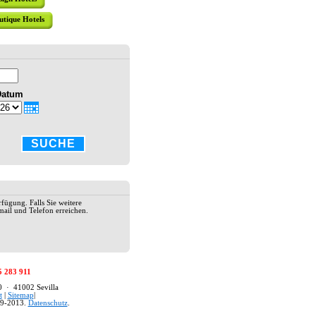
utique Hotels
HOTEL AM
Das Hotel
sevillanis
Datum
Santa Cru
Dekoratio
Excellenter
SUCHE
HOTEL AL
Das Hotel 
Einkaufsv
traditione
rfügung. Falls Sie weitere
17. Jahrhu
ail und Telefon erreichen.
einen tägl
Speed-Inte
Ecke" mit 
2* HOTEL
5 283 911
Das Hotel 
80 · 41002 Sevilla
Cruz Stadt
t
|
Sitemap
|
unmittelba
9-2013.
Datenschutz
.
Hotel verf