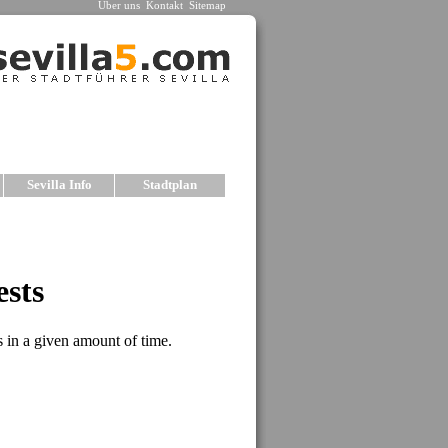
Über uns
Kontakt
Sitemap
Sevilla Info
Stadtplan
la
ne Hotels mit netter Atmosphäre ausgewählt. Wir
ählten Hotels für unterschiedliche Ansprüche und
rmationen mit Fotos und Preisen finden Sie in den
Unterkünfte, empfehlen wir unsere Auswahl an
 LAS CASAS DE LA JUDERIA
es Gebäude im Barrio Santa Cruz. Hervorragende
r Nähe der wichtigsten Sehenswürdig-keiten. Das
fügt über Suiten, Restaurant, Parkplatz und