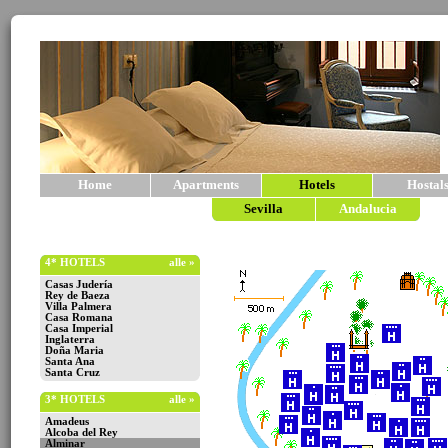
Home
Apartments
Hotels
Hostal
Sevilla
Andalucia
4* HOTELS
alle »
Casas Judería
Rey de Baeza
Villa Palmera
Casa Romana
Casa Imperial
Inglaterra
Doña Maria
Santa Ana
Santa Cruz
3* HOTELS
alle »
Amadeus
Alcoba del Rey
Alminar