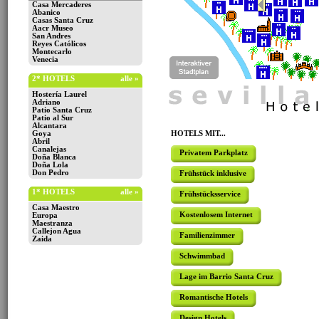
Casa Mercaderes
Abanico
Casas Santa Cruz
Aacr Museo
San Andres
Reyes Católicos
Montecarlo
Venecia
2* HOTELS
alle »
Hostería Laurel
Adriano
Patio Santa Cruz
Patio al Sur
Alcantara
Goya
HOTELS MIT...
Abril
Canalejas
Privatem Parkplatz
Doña Blanca
Doña Lola
Don Pedro
Frühstück inklusive
1* HOTELS
alle »
Frühstücksservice
Casa Maestro
Kostenlosem Internet
Europa
Maestranza
Callejon Agua
Familienzimmer
Zaida
Schwimmbad
Lage im Barrio Santa Cruz
Romantische Hotels
Design Hotels