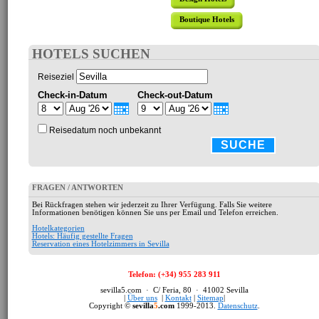
Boutique Hotels
HOTELS SUCHEN
Reiseziel
Check-in-Datum
Check-out-Datum
Reisedatum noch unbekannt
SUCHE
FRAGEN / ANTWORTEN
Bei Rückfragen stehen wir jederzeit zu Ihrer Verfügung. Falls Sie weitere
Informationen benötigen können Sie uns per Email und Telefon erreichen.
Hotelkategorien
Hotels: Häufig gestellte Fragen
Reservation eines Hotelzimmers in Sevilla
Telefon: (+34) 955 283 911
sevilla5.com · C/ Feria, 80 · 41002 Sevilla
|
Über uns
|
Kontakt
|
Sitemap
|
Copyright ©
sevilla
5
.com
1999-2013.
Datenschutz
.