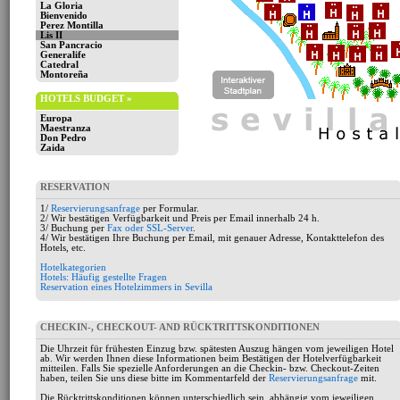
La Gloria
Bienvenido
Perez Montilla
Lis II
San Pancracio
Generalife
Catedral
Montoreña
HOTELS BUDGET »
Europa
Maestranza
Don Pedro
Zaida
RESERVATION
1/
Reservierungsanfrage
per Formular.
2/ Wir bestätigen Verfügbarkeit und Preis per Email innerhalb 24 h.
3/ Buchung per
Fax oder SSL-Server
.
4/ Wir bestätigen Ihre Buchung per Email, mit genauer Adresse, Kontakttelefon des
Hotels, etc.
Hotelkategorien
Hotels: Häufig gestellte Fragen
Reservation eines Hotelzimmers in Sevilla
CHECKIN-, CHECKOUT- AND RÜCKTRITTSKONDITIONEN
Die Uhrzeit für frühesten Einzug bzw. spätesten Auszug hängen vom jeweiligen Hotel
ab. Wir werden Ihnen diese Informationen beim Bestätigen der Hotelverfügbarkeit
mitteilen. Falls Sie spezielle Anforderungen an die Checkin- bzw. Checkout-Zeiten
haben, teilen Sie uns diese bitte im Kommentarfeld der
Reservierungsanfrage
mit.
Die Rücktrittskonditionen können unterschiedlich sein, abhängig vom jeweiligen