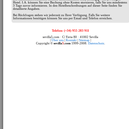
Hotel. I.A. können Sie eine Buchung ohne Kosten stornieren, falls Sie uns mindestens
3 Tage zuvor informieren. In den Hotelbeschreibungen auf dieser Seite finden Sie
detaillierte Angaben.
Bei Rückfragen stehen wir jederzeit zu Ihrer Verfügung. Falls Sie weitere
Informationen benötigen können Sie uns per Email und Telefon erreichen.
Telefon: (+34) 955 283 911
sevilla5.com · C/ Feria 80 · 41002 Sevilla
|
Über uns
|
Kontakt
|
Sitemap
|
Copyright ©
sevilla
5
.com
1999-2008.
Datenschutz
.