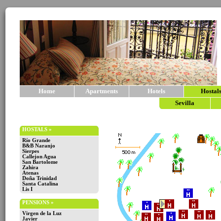
Home
Apartments
Hotels
Hostal
Sevilla
HOSTALS »
Río Grande
B&B Naranjo
Sierpes
Callejon Agua
San Bartolome
Zahira
Atenas
Doña Trinidad
Santa Catalina
Lis I
PENSIONS »
Virgen de la Luz
Javier