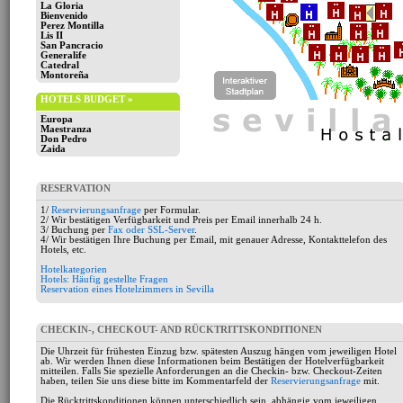
La Gloria
Bienvenido
Perez Montilla
Lis II
San Pancracio
Generalife
Catedral
Montoreña
HOTELS BUDGET »
Europa
Maestranza
Don Pedro
Zaida
RESERVATION
1/
Reservierungsanfrage
per Formular.
2/ Wir bestätigen Verfügbarkeit und Preis per Email innerhalb 24 h.
3/ Buchung per
Fax oder SSL-Server
.
4/ Wir bestätigen Ihre Buchung per Email, mit genauer Adresse, Kontakttelefon des
Hotels, etc.
Hotelkategorien
Hotels: Häufig gestellte Fragen
Reservation eines Hotelzimmers in Sevilla
CHECKIN-, CHECKOUT- AND RÜCKTRITTSKONDITIONEN
Die Uhrzeit für frühesten Einzug bzw. spätesten Auszug hängen vom jeweiligen Hotel
ab. Wir werden Ihnen diese Informationen beim Bestätigen der Hotelverfügbarkeit
mitteilen. Falls Sie spezielle Anforderungen an die Checkin- bzw. Checkout-Zeiten
haben, teilen Sie uns diese bitte im Kommentarfeld der
Reservierungsanfrage
mit.
Die Rücktrittskonditionen können unterschiedlich sein, abhängig vom jeweiligen