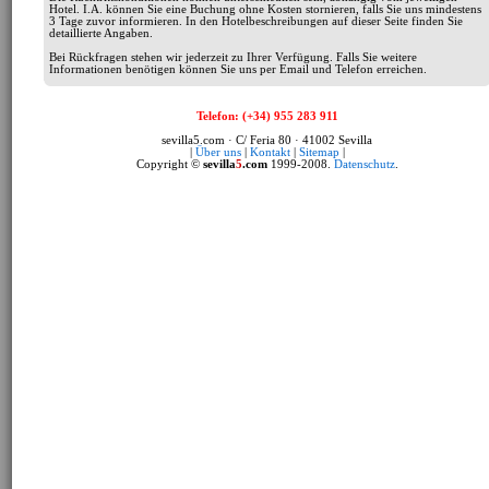
Hotel. I.A. können Sie eine Buchung ohne Kosten stornieren, falls Sie uns mindestens
3 Tage zuvor informieren. In den Hotelbeschreibungen auf dieser Seite finden Sie
detaillierte Angaben.
Bei Rückfragen stehen wir jederzeit zu Ihrer Verfügung. Falls Sie weitere
Informationen benötigen können Sie uns per Email und Telefon erreichen.
Telefon: (+34) 955 283 911
sevilla5.com · C/ Feria 80 · 41002 Sevilla
|
Über uns
|
Kontakt
|
Sitemap
|
Copyright ©
sevilla
5
.com
1999-2008.
Datenschutz
.