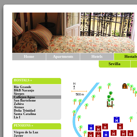
Home
Apartments
Hotels
Hostal
Sevilla
HOSTALS »
Río Grande
B&B Naranjo
Sierpes
Callejon Agua
San Bartolome
Zahira
Atenas
Doña Trinidad
Santa Catalina
Lis I
PENSIONS »
Virgen de la Luz
Javier