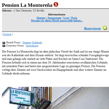
Pension La Montoreña
Adresse:
c/ San Clemente, 12 Sevilla.
Informationen
Zimmer
¦
Ausstattung
¦
Lage
¦
Preis
Warum wir dieses Hotel ausgewählt haben...
Reservieren
|
Zurück
|
Hostal Fotos:
Zimmer
Gebäude
Exterieur Fotos:
Umgebung
Die Pension La Montoreña liegt im alten jüdischen Viertel der Stadt und ist nur einige Minut
von der Kathedrale und dem Alcazar entfernt. Sie liegt inzwischen schmaler Fussgängerwege
und man gelangt sehr einfach an viele Plätze und Kirchen im Santa Cruz Stadviertel. Die
Pension befindet sich in einem aus dem 19. Jahrhundert renovierten sevillanischen Gebäude,
mit zentralem Patio und bietet eine ausgezeichnete Lage zu günstigen Preisen. Die Pension
verfügt über Zimmer auf zwei Stockwerken im Hauptgebäude und über weitere Zimmer im
Gebäude direkt nebenan.