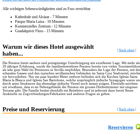
Alle wichtigen Sehenswürdigkeiten sind zu Fuss erreichbar:
Kathedrale und Alcázar - 7 Minuten
Parque Maria Luisa - 10 Minuten
Kommerzielles Zentrum - 12 Minuten
Guadalquivir Fluss - 15 Minuten
Warum wir dieses Hotel ausgewählt
|
Nach oben
|
haben...
Die Pension bietet saubere und preisgünstige Unterbringung mit exzellenter Lage. Mit mehr als
20 jähriger Erfahrung, wurde die familienbetriebene Pension bereits von vielen Touristenführe
als sehr gute Wahl für Pensionen in Sevilla empfohlen. Besonders die Lage der Pension, mit de
schmalen Gassen und den typischen sevillanischen Gebäuden im Santa Cruz Stadviertel, möcht
wir hervorheben. Nur ein paar hundert Meter entfernt befinden sich die Kirchen Iglesia Santa
Maria la Blanca und Iglesia San Bartolome, welche ursprünglich jüdische Synagogen waren u
durch seine Strukturen das ehemalige jüdische Viertel noch immer prägen. Ebenfalls möchten
wir erwähnen, dass es im Nebengebäude der Pension ein grosses Dreibettzimmer mit eingener
Terrasse gibt. Die Familie besitzt ebenfalls ein Reisebüro und ist jederzeit dazu bereit Ihnen
Auskünfte zu Zugverbindungen/Fahrkarten und anderen Fragen zu geben.
Preise und Reservierung
|
Nach oben
|
Reservieren