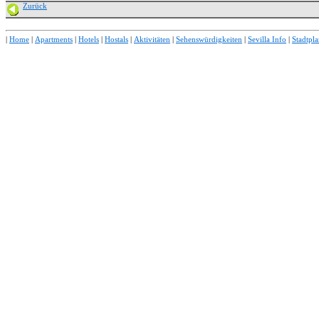
Zurück
|
Home
|
Apartments
|
Hotels
|
Hostals
|
Aktivitäten
|
Sehenswürdigkeiten
|
Sevilla Info
|
Stadtpl