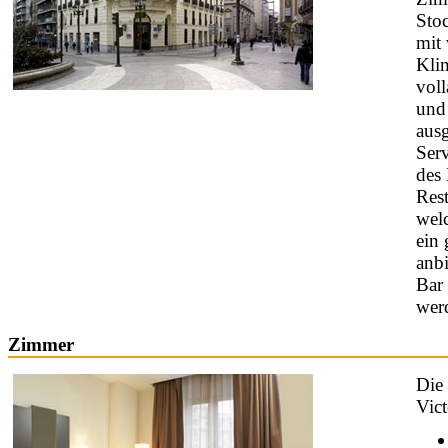
Sto
mit 
Kli
vol
und 
ausg
Serv
des 
Res
wel
ein 
anbi
Bar 
wer
Zimmer
Die
Vict