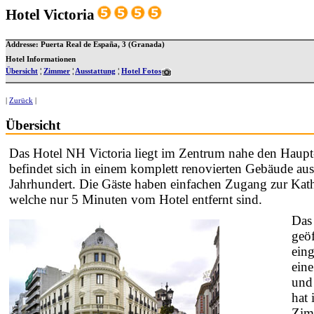
Hotel Victoria
Addresse: Puerta Real de España, 3 (Granada)
Hotel Informationen
Übersicht
¦
Zimmer
¦
Ausstattung
¦
Hotel Fotos
|
Zurück
|
Übersicht
Das Hotel NH Victoria liegt im Zentrum nahe den Haupt
befindet sich in einem komplett renovierten Gebäude au
Jahrhundert. Die Gäste haben einfachen Zugang zur Kat
welche nur 5 Minuten vom Hotel entfernt sind.
Das
geöf
eing
ein
und
hat
Zimm