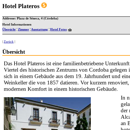
Hotel Plateros
Addresse: Plaza de Séneca, 4 (Córdoba)
Hotel Informationen
Übersicht
¦
Zimmer
¦
Ausstattung
¦
Hotel Fotos
|
Zurück
|
Übersicht
Das Hotel Plateros ist eine familienbetriebene Unterkunft
Viertel des historischen Zentrums von Cordoba gelegen i
sich in einem Gebäude aus dem 19. Jahrhundert und ei
Weinkeller die von 1857 datieren. Vor kurzem renoviert, 
modernen Komfort in einem historischen Gebäude.
In 
gel
der
Alca
an B
hot