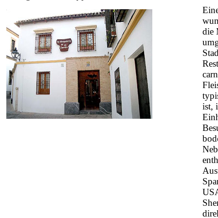
Eine
wun
die
umg
Sta
Rest
carn
Fle
typ
ist,
Ein
Besu
bod
Neb
enth
Aus
Span
USA
Sher
dir