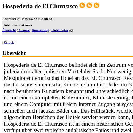
Hospederia de El Churrasco
Addresse: c/ Romero, 38 (Córdoba)
Hotel Informationen
Übersicht
¦
Zimmer
¦
Ausstattung
¦
Hotel Fotos
|
Zurück
|
Übersicht
Hospederia de El Churrasco befindet sich im Zentrum v
juderia dem alten jüdischen Viertel der Stadt. Nur weni
Mezquita entfernt ist das Hotel an das EL Churrasco Res
das für seine einhemische Küche berühmt ist. Jeder der
nach berühmten Künstlern benannt und unterschiedlich 
ist mit einem kompletten Badezimmer, Klimasteuerung, 
und einem Computer mit freiem Internet-Zugang ausges
schließen auch Jacuzzi Bäder ein. Das Frühstück, welch
allgemeinen Bereichen des Hotels serviert werden kann, is
Hospederia de El Churrasco ist in einem historischen G
verfügt über zwei typische andalusische Patios und zwei 