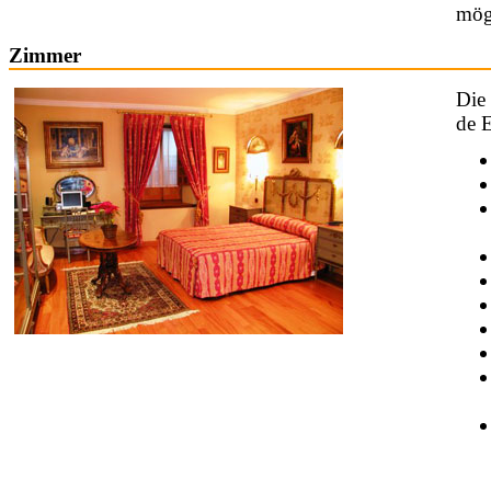
mög
Zimmer
Die
de E