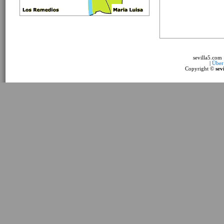
sevilla5.com
|
Über
Copyright ©
sev