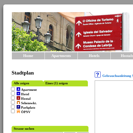
Home
Apartments
Hotels
Hostal
Stadtplan
Gebrauchsanleitung 
Alle zeigen
Eines (1) zeigen
Apartment
Hotel
Hostal
Sehenswkt.
Parkplatz
ÖPNV
Strasse suchen