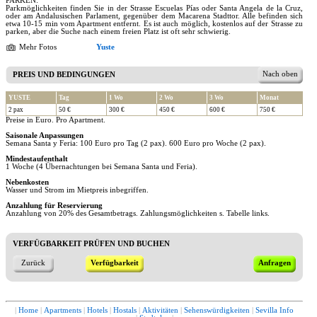
PARKEN:
Parkmöglichkeiten finden Sie in der Strasse Escuelas Pías oder Santa Angela de la Cruz,
oder am Andalusischen Parlament, gegenüber dem Macarena Stadttor. Alle befinden sich
etwa 10-15 min vom Apartment entfernt. Es ist auch möglich, kostenlos auf der Strasse zu
parken, aber die Suche nach einem freien Platz ist oft sehr schwierig.
Mehr Fotos
Yuste
Nach oben
PREIS UND BEDINGUNGEN
YUSTE
Tag
1 Wo
2 Wo
3 Wo
Monat
2 pax
50 €
300 €
450 €
600 €
750 €
Preise in Euro. Pro Apartment.
Saisonale Anpassungen
Semana Santa y Feria: 100 Euro pro Tag (2 pax). 600 Euro pro Woche (2 pax).
Mindestaufenthalt
1 Woche (4 Übernachtungen bei Semana Santa und Feria).
Nebenkosten
Wasser und Strom im Mietpreis inbegriffen.
Anzahlung für Reservierung
Anzahlung von 20% des Gesamtbetrags. Zahlungsmöglichkeiten s. Tabelle links.
VERFÜGBARKEIT PRÜFEN UND BUCHEN
Zurück
Verfügbarkeit
Anfragen
|
Home
|
Apartments
|
Hotels
|
Hostals
|
Aktivitäten
|
Sehenswürdigkeiten
|
Sevilla Info