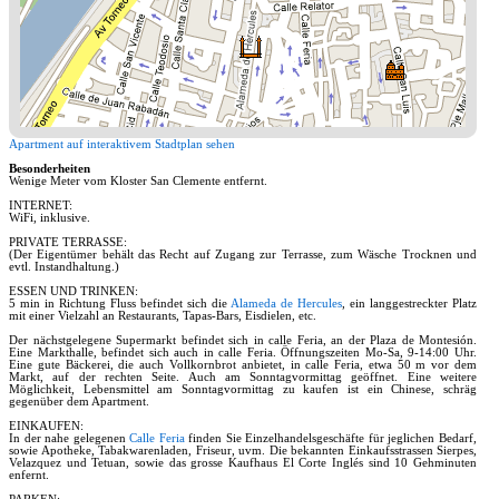
Apartment auf interaktivem Stadtplan sehen
Besonderheiten
Wenige Meter vom Kloster San Clemente entfernt.
INTERNET:
WiFi, inklusive.
PRIVATE TERRASSE:
(Der Eigentümer behält das Recht auf Zugang zur Terrasse, zum Wäsche Trocknen und
evtl. Instandhaltung.)
ESSEN UND TRINKEN:
5 min in Richtung Fluss befindet sich die
Alameda de Hercules
, ein langgestreckter Platz
mit einer Vielzahl an Restaurants, Tapas-Bars, Eisdielen, etc.
Der nächstgelegene Supermarkt befindet sich in calle Feria, an der Plaza de Montesión.
Eine Markthalle, befindet sich auch in calle Feria. Öffnungszeiten Mo-Sa, 9-14:00 Uhr.
Eine gute Bäckerei, die auch Vollkornbrot anbietet, in calle Feria, etwa 50 m vor dem
Markt, auf der rechten Seite. Auch am Sonntagvormittag geöffnet. Eine weitere
Möglichkeit, Lebensmittel am Sonntagvormittag zu kaufen ist ein Chinese, schräg
gegenüber dem Apartment.
EINKAUFEN:
In der nahe gelegenen
Calle Feria
finden Sie Einzelhandelsgeschäfte für jeglichen Bedarf,
sowie Apotheke, Tabakwarenladen, Friseur, uvm. Die bekannten Einkaufsstrassen Sierpes,
Velazquez und Tetuan, sowie das grosse Kaufhaus El Corte Inglés sind 10 Gehminuten
enfernt.