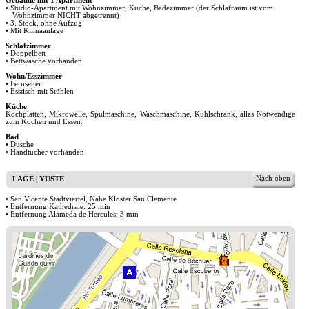
Gebäude mit 1 Apartment
• Studio-Apartment mit Wohnzimmer, Küche, Badezimmer (der Schlafraum ist vom
Wohnzimmer NICHT abgetrennt)
• 3. Stock, ohne Aufzug
• Mit Klimaanlage
Schlafzimmer
• Doppelbett
• Bettwäsche vorhanden
Wohn/Esszimmer
• Fernseher
• Esstisch mit Stühlen
Küche
Kochplatten, Mikrowelle, Spülmaschine, Waschmaschine, Kühlschrank, alles Notwendige
zum Kochen und Essen.
Bad
• Dusche
• Handtücher vorhanden
Nach oben
LAGE | YUSTE
• San Vicente Stadtviertel, Nähe Kloster San Clemente
• Entfernung Kathedrale: 25 min
• Entfernung Alameda de Hercules: 3 min