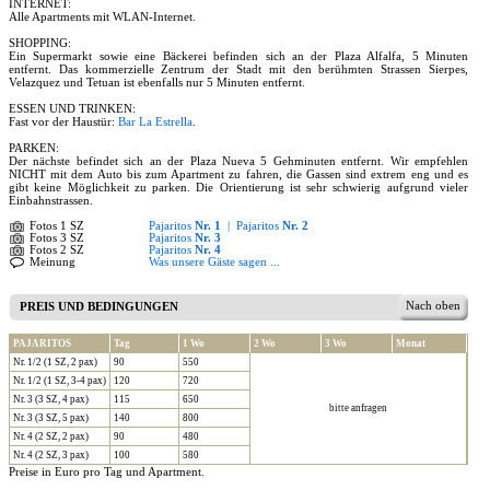
INTERNET:
Alle Apartments mit WLAN-Internet.
SHOPPING:
Ein Supermarkt sowie eine Bäckerei befinden sich an der Plaza Alfalfa, 5 Minuten
entfernt. Das kommerzielle Zentrum der Stadt mit den berühmten Strassen Sierpes,
Velazquez und Tetuan ist ebenfalls nur 5 Minuten entfernt.
ESSEN UND TRINKEN:
Fast vor der Haustür:
Bar La Estrella
.
PARKEN:
Der nächste befindet sich an der Plaza Nueva 5 Gehminuten entfernt. Wir empfehlen
NICHT mit dem Auto bis zum Apartment zu fahren, die Gassen sind extrem eng und es
gibt keine Möglichkeit zu parken. Die Orientierung ist sehr schwierig aufgrund vieler
Einbahnstrassen.
Fotos 1 SZ
Pajaritos
Nr. 1
|
Pajaritos
Nr. 2
Fotos 3 SZ
Pajaritos
Nr. 3
Fotos 2 SZ
Pajaritos
Nr. 4
Meinung
Was unsere Gäste sagen ...
Nach oben
PREIS UND BEDINGUNGEN
PAJARITOS
Tag
1 Wo
2 Wo
3 Wo
Monat
Nr. 1/2 (1 SZ, 2 pax)
90
550
Nr. 1/2 (1 SZ, 3-4 pax)
120
720
Nr. 3 (3 SZ, 4 pax)
115
650
bitte anfragen
Nr. 3 (3 SZ, 5 pax)
140
800
Nr. 4 (2 SZ, 2 pax)
90
480
Nr. 4 (2 SZ, 3 pax)
100
580
Preise in Euro pro Tag und Apartment.