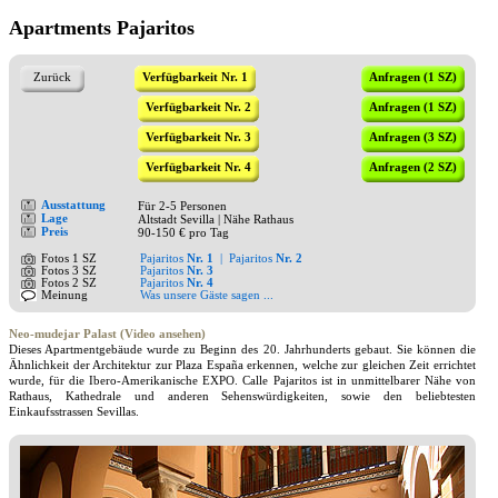
Apartments Pajaritos
Zurück
Verfügbarkeit Nr. 1
Anfragen (1 SZ)
Verfügbarkeit Nr. 2
Anfragen (1 SZ)
Verfügbarkeit Nr. 3
Anfragen (3 SZ)
Verfügbarkeit Nr. 4
Anfragen (2 SZ)
Ausstattung
Für 2-5 Personen
Lage
Altstadt Sevilla | Nähe Rathaus
Preis
90-150 € pro Tag
Fotos 1 SZ
Pajaritos
Nr. 1
|
Pajaritos
Nr. 2
Fotos 3 SZ
Pajaritos
Nr. 3
Fotos 2 SZ
Pajaritos
Nr. 4
Meinung
Was unsere Gäste sagen ...
Neo-mudejar Palast (Video ansehen)
Dieses Apartmentgebäude wurde zu Beginn des 20. Jahrhunderts gebaut. Sie können die
Ähnlichkeit der Architektur zur Plaza España erkennen, welche zur gleichen Zeit errichtet
wurde, für die Ibero-Amerikanische EXPO. Calle Pajaritos ist in unmittelbarer Nähe von
Rathaus, Kathedrale und anderen Sehenswürdigkeiten, sowie den beliebtesten
Einkaufsstrassen Sevillas.