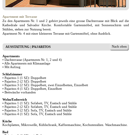
Apartment mit Terrasse
Zu den Apartments Nr. 1 und 2 gehört jeweils eine grosse Dachterrasse mit Blick auf die
Kathedrale und Salvador Kirche. Komfortable Gartenmöbel, mit Sonnenschirm und
Stühlen, stehen zur Nutzung bereit.
Apartment Nr. 4 mit einer kleineren Terrasse mit Gartenmöbel, ohne Ausblick.
Nach oben
AUSSTATTUNG | PAJARITOS
Apartments
• Dachterrasse (Apartments Nr. 1, 2 und 4)
• Alle Apartments mit Klimaanlage
• Mit Aufzug
Schlafzimmer
• Pajaritos 1 (1 SZ): Doppelbett
• Pajaritos 2 (2 SZ): Doppelbett
• Pajaritos 3 (2 SZ): Doppelbett, zwei Einzelbetten, Einzelbett
• Pajaritos 4 (1 SZ): Doppelbett, Einzelbett
• Bettwäsche vorhanden
Wohn/Essbereich
• Pajaritos 1 (1 SZ): Sofabett, TV, Esstisch und Stühle
• Pajaritos 2 (2 SZ): Sofabett, TV, Esstisch und Stühle
• Pajaritos 3 (2 SZ): Sofa, TV, Esstisch und Stühle
• Pajaritos 4 (1 SZ): Sofa, TV, Esstisch und Stühle
Küche
Kochplatten, Mikrowelle, Kühlschrank, Kaffeemaschine, Kochutensilien. Waschmaschine.
Bad