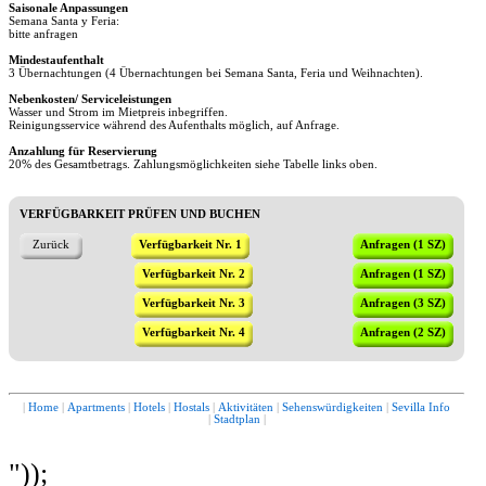
Saisonale Anpassungen
Semana Santa y Feria:
bitte anfragen
Mindestaufenthalt
3 Übernachtungen (4 Übernachtungen bei Semana Santa, Feria und Weihnachten).
Nebenkosten/ Serviceleistungen
Wasser und Strom im Mietpreis inbegriffen.
Reinigungsservice während des Aufenthalts möglich, auf Anfrage.
Anzahlung für Reservierung
20% des Gesamtbetrags. Zahlungsmöglichkeiten siehe Tabelle links oben.
VERFÜGBARKEIT PRÜFEN UND BUCHEN
Zurück
Verfügbarkeit Nr. 1
Anfragen (1 SZ)
Verfügbarkeit Nr. 2
Anfragen (1 SZ)
Verfügbarkeit Nr. 3
Anfragen (3 SZ)
Verfügbarkeit Nr. 4
Anfragen (2 SZ)
|
Home
|
Apartments
|
Hotels
|
Hostals
|
Aktivitäten
|
Sehenswürdigkeiten
|
Sevilla Info
|
Stadtplan
|
"));