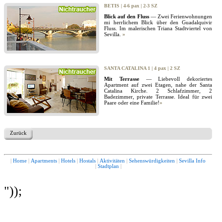
BETIS | 4-6 pax | 2-3 SZ
Blick auf den Fluss
— Zwei Ferienwohnungen
mi herrlichem Blick über den Guadalquivir
Fluss. Im malerischen Triana Stadtviertel von
Sevilla.
»
SANTA CATALINA 1 | 4 pax | 2 SZ
Mit Terrasse
— Liebevoll dekoriertes
Apartment auf zwei Etagen, nahe der Santa
Catalina Kirche. 2 Schlafzimmer, 2
Badezimmer, private Terrasse. Ideal für zwei
Paare oder eine Familie!
»
Zurück
|
Home
|
Apartments
|
Hotels
|
Hostals
|
Aktivitäten
|
Sehenswürdigkeiten
|
Sevilla Info
|
Stadtplan
|
"));