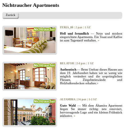
Nichtraucher Apartments
Zurück
FERIA_80 | 2 pax | 1 SZ
Hell und freundlich
— Neue und modern
eingerichtete Apartments. Ein Toast und Kaffee
ist zum Tagestarif enthalten.
»
RELATOR | 2-4 pax | 1 SZ
Authentisch
— Beim Umbau dieses Hauses aus
dem 19. Jahrhundert haben wir so wenig wie
möglich verändert und die ursprünglichen
Fliessen, Ziegelsteinwände und
Holzbalkendecken erhalten.
»
ALTAMIRA | 2-6 pax | 1-2 SZ
Gute Wahl
— Mit dem Altamira Apartment
liegen Sie immer richtig: neu renoviert,
hervorragende Lage und ein kleines Frühstück
inklusive.
»