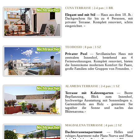
CUNA TERRASSE | 2-4 pax | 1 BR
Elegant und mit Stil
— Haus aus dem 18. Jh.:
Dachgeschoss für bis zu 4 Personen, mit
privater Terrasse. Komplett renoviert, schön
eingerichtet.
»
TEODOSIO | 8 pax | 3 SZ
Privater Pool
— Sevillanisches Haus mit
zentralem Innenhof, bestehend aus 4
Ferienwohnungen. Komplett renoviert, bieten
die Innenräume modernen Komfort für Paare,
große Familien oder Gruppen von Freunden.
»
ALAMEDA TERRASSE | 2-4 pax | 1 SZ
Terrasse mit Kakteengarten
— Bunte
Bepflanzung, Blick zum Innenhof,
hochwertige Ausstattung mit Sonnenliegen u.
Gartenmöbeln aus Holz - geniessen Sie
tagsüber die Sonne und nachts das
Blütenaroma.
»
MAGDALENA TERRASSE | 4 pax | 2 SZ
Dachterrassenapartment
— Helles und
ruhiges Apartment nahe Plaza Nueva und Plaza