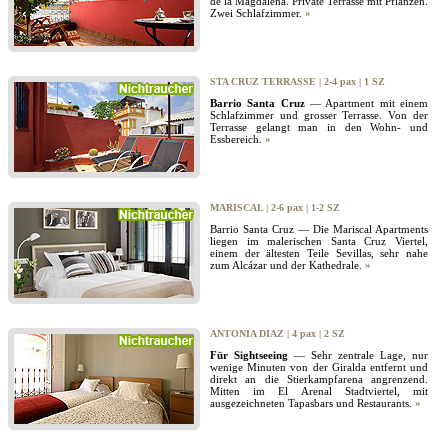
de la Magdalena. Private Terrasse mit Pflanzen.
Zwei Schlafzimmer.
»
STA CRUZ TERRASSE | 2-4 pax | 1 SZ
Barrio Santa Cruz
— Apartment mit einem
Schlafzimmer und grosser Terrasse. Von der
Terrasse gelangt man in den Wohn- und
Essbereich.
»
MARISCAL | 2-6 pax | 1-2 SZ
Barrio Santa Cruz — Die Mariscal Apartments
liegen im malerischen Santa Cruz Viertel,
einem der ältesten Teile Sevillas, sehr nahe
zum Alcázar und der Kathedrale.
»
ANTONIA DIAZ | 4 pax | 2 SZ
Für Sightseeing
— Sehr zentrale Lage, nur
wenige Minuten von der Giralda entfernt und
direkt an die Stierkampfarena angrenzend.
Mitten im El Arenal Stadtviertel, mit
ausgezeichneten Tapasbars und Restaurants.
»