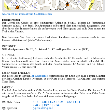
Apartment auf interaktivem Stadtplan sehen
Besonderheiten
Der Corral del Conde ist eine einzigartige Anlage in Sevilla, gelistet als "patrimonio
histórico-cultural" der Stadt. Die Apartments selbst sind klein und einfach ausgestattet, was
aber durch den Innenhof mehr als aufgewogen wird. Eine grüne und stille Oase mitten im
Trubel der Altstadt.
Bitte beachten Sie, dass die unterschiedlichen Standards der Apartments auch in den
Preisen reflektiert sind (siehe Tabelle unten).
INTERNET:
NUR die Apartments Nr. 20, Nr. 44 und Nr. 47 verfügen über Internet (WiFi).
SHOPPING:
In ca. 4 min Entfernung befinden sich die Abschnitte C/ Recaredo und C/ Menendez
Pelayo des Innenstadtrings. Dort finden Sie Supermärkte und Geschäfte aller Art. Das
kommerzielle Zentrum der Stadt, mit der Fussgängerzone C/ Sierpes und C/ Tetuán-
Velazquez ca. 10 min entfernt.
ESSEN UND TRINKEN:
Die älteste Bar in Sevilla,
El Rinconcillo
, befindet sich am Ende von calle Santiago, hinter
der Santa Catalina Kirche. Nebenan, in der Plaza de los Terceros, "La Giganta" und weitere
Tapas-Bars.
PARKEN:
Ein Parkplatz befindet sich in Calle Escuelas Pías, neben der Santa Catalina Kirche, ca. 3-4
min vom Apartment entfernt. Ca. 5 Gehminuten entfernt,an der Ecke von Calle Santa
Angela mit Plaza San Pedro befindet sich eine weitere Tiefgarage.
Mehr Fotos
C13
|
C18
|
C22
|
C24
|
C32
|
C34
C44
|
C47
|
C54
Exterieur
Corral del Conde