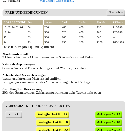
Meinung
Was unsere Gäste sagen...
Nach oben
PREIS UND BEDINGUNGEN
CORRAL CONDE
Day
1 week
2 wks
3 wks
Month
SS/Feria
13, 22, 24, 32, 44
50
290
480
630
750
110/800
18, 34
65
390
520
650
780
120/850
47
65
380
600
780
900
--
54
75
390
690
990
1200
180/1000
Preise in Euro pro Tag und Apartment.
Mindestaufenthalt
3 Übernachtungen (4 Übernachtungen in Semana Santa und Feria).
Saisonale Anpassungen
Semana Santa und Feria: siehe Tages- und Wochenpreise oben.
Nebenkosten/ Serviceleistungen
Wasser und Strom im Mietpreis inbegriffen.
Reinigungsservice während des Aufenthalts möglich, auf Anfrage.
Anzahlung für Reservierung
20% des Gesamtbetrags. Zahlungsmöglichkeiten siehe Tabelle links oben.
VERFÜGBARKEIT PRÜFEN UND BUCHEN
Zurück
Verfügbarkeit Nr. 13
Anfragen Nr. 13
Verfügbarkeit Nr. 18
Anfragen Nr. 18
Verfügbarkeit Nr. 22
Anfragen Nr. 22