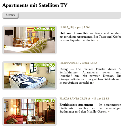
Apartments mit Satelliten TV
Zurück
FERIA_80 | 2 pax | 1 SZ
Hell und freundlich
— Neue und modern
eingerichtete Apartments. Ein Toast und Kaffee
ist zum Tagestarif enthalten.
»
HERNANDEZ | 2-4 pax | 2 SZ
Ruhig
— Die meisten Fenster dieses 2-
Schlafzimmer Apartments gehen zum
Innenhof hin. Mit privater Terrasse. Die
Garage befindet sich im gleichen Gebäude und
ist per Aufzug erreichbar.
»
PLAZA SANTA CRUZ A | 4-5 pax | 2 SZ
Erstklassiges Apartment
— Im berühmtesten
Stadtviertel Sevillas, an der ehemaligen
Stadtmauer und den Murillo Gärten.
»