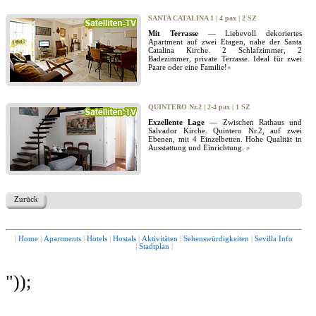
SANTA CATALINA 1 | 4 pax | 2 SZ
Mit Terrasse
— Liebevoll dekoriertes
Apartment auf zwei Etagen, nahe der Santa
Catalina Kirche. 2 Schlafzimmer, 2
Badezimmer, private Terrasse. Ideal für zwei
Paare oder eine Familie!
»
QUINTERO Nr.2 | 2-4 pax | 1 SZ
Exzellente Lage
— Zwischen Rathaus und
Salvador Kirche. Quintero Nr.2, auf zwei
Ebenen, mit 4 Einzelbetten. Hohe Qualität in
Ausstattung und Einrichtung.
»
Zurück
|
Home
|
Apartments
|
Hotels
|
Hostals
|
Aktivitäten
|
Sehenswürdigkeiten
|
Sevilla Info
|
Stadtplan
|
"));