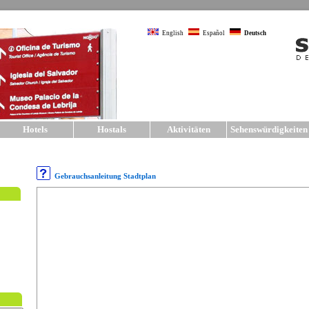
English
Español
Deutsch
Hotels
Hostals
Aktivitäten
Sehenswürdigkeite
Gebrauchsanleitung Stadtplan