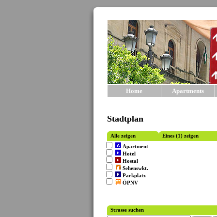
Home
Apartments
Stadtplan
Alle zeigen
Eines (1) zeigen
Apartment
Hotel
Hostal
Sehenswkt.
Parkplatz
ÖPNV
Strasse suchen