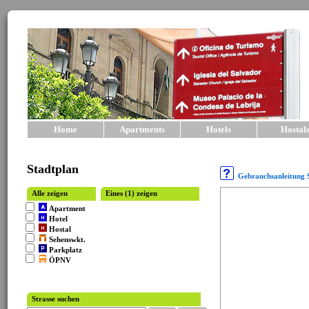
Home
Apartments
Hotels
Hostal
Stadtplan
Gebrauchsanleitung 
Alle zeigen
Eines (1) zeigen
Apartment
Hotel
Hostal
Sehenswkt.
Parkplatz
ÖPNV
Strasse suchen