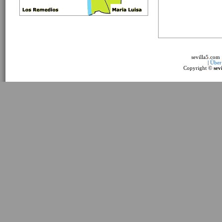
sevilla5.com
|
Über
Copyright ©
sev