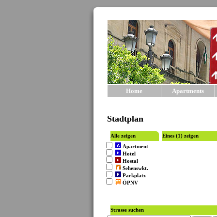
Home
Apartments
Stadtplan
Alle zeigen
Eines (1) zeigen
Apartment
Hotel
Hostal
Sehenswkt.
Parkplatz
ÖPNV
Strasse suchen