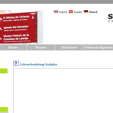
English
Español
Deutsch
Hotels
Hostals
Aktivitäten
Sehenswürdigkeite
Gebrauchsanleitung Stadtplan