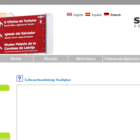
English
Español
Deutsch
Hotels
Hostals
Aktivitäten
Sehenswürdigkeite
Gebrauchsanleitung Stadtplan