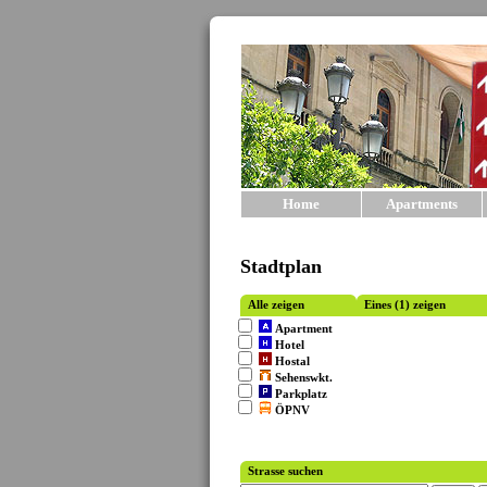
Home
Apartments
Stadtplan
Alle zeigen
Eines (1) zeigen
Apartment
Hotel
Hostal
Sehenswkt.
Parkplatz
ÖPNV
Strasse suchen